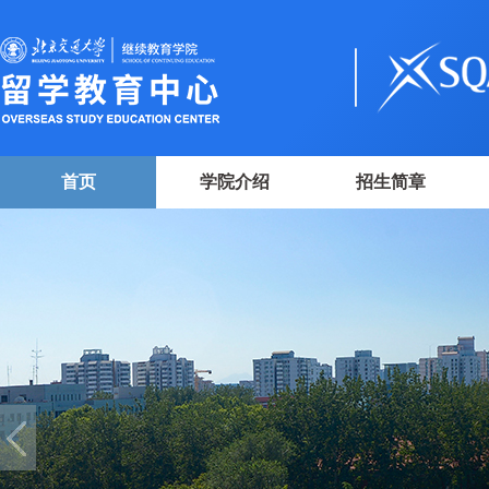
首页
学院介绍
招生简章