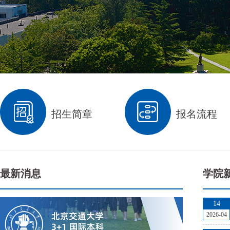
招生简章
报名流程
最新消息
学院
14
2026-04